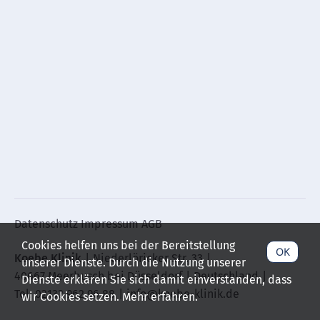
Datenschutz
Impressum
AGB
Cookies helfen uns bei der Bereitstellung
OK
Koebe Klinik
Niederlöricker Str. 33
unserer Dienste. Durch die Nutzung unserer
40667 Meerbusch bei Düsseldorf
Deutschland
Dienste erklären Sie sich damit einverstanden, dass
Tel. 02132 962 96 88
info@koebe-klinik.de
wir Cookies setzen. Mehr erfahren.